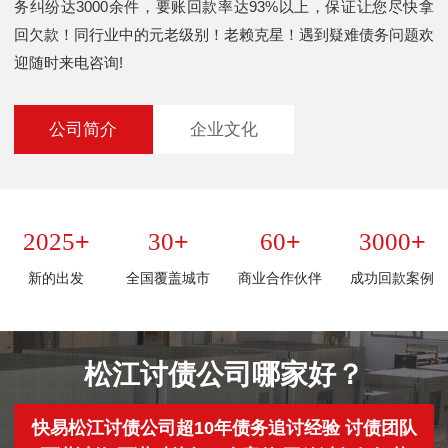
务纠纷达3000余件，要账回款率达93%以上，保证让您尽快拿
回欠款！同行业中的元老级别！老赖克星！遇到疑难债务问题欢
迎随时来电咨询!
公司简介
企业文化
+
+
+
+
2025
30
60
3000
新的出发
全国覆盖城市
商业合作伙伴
成功回款案例
松江讨债公司哪家好？
快易松江讨债公司超10年债务追讨经验 讨债团队