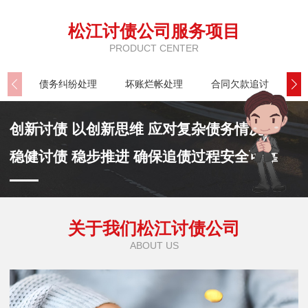
松江讨债公司服务项目
PRODUCT CENTER
债务纠纷处理
坏账烂帐处理
合同欠款追讨
公
创新讨债 以创新思维 应对复杂债务情况
稳健讨债 稳步推进 确保追债过程安全可靠
关于我们松江讨债公司
ABOUT US