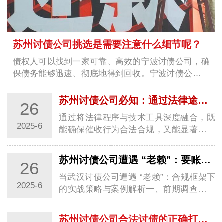
苏州讨债公司挑选是需要注意什么细节呢？
债权人可以找到一家可靠、高效的宁波讨债公司，确
保债务能够迅速、彻底地得到回收。宁波讨债公司的
选择不仅仅是为了解决眼前的经济问题，更是为了维
护商业环境的稳定与良好运作。随着商业交易的增加
苏州讨债公司必知：通过法律途径要账的关键步骤
26
和…
通过将法律程序与技术工具深度融合，既
2025-6
能确保催收行为合法合规，又能显著提升
回款效率，实现商业债权的最大化保护。
一、证据链构建与债务性质认定1. 全维度
苏州讨债公司遭遇 “老赖”：要账实战经验大分享
26
证据固定基础证据：合同、借条、转账记
录需…
当武汉讨债公司遭遇 “老赖”：合规框架下
2025-6
的实战策略与案例解析一、前期调查：用
数据构建 “老赖” 行为画像1. 多维信息穿透
术工商 / 司法数据联动：通过国家企业信
苏州讨债公司合法讨债的正确打开方式你知道几种？