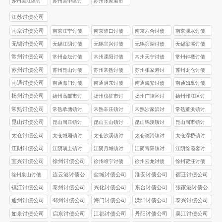
苏州吴江区讨
苏州吴中区讨
苏州张家港市
债公司
债公司
讨债公司
江苏讨债公司
南京讨债公司
南京江宁讨债
南京浦口讨债
南京六合讨债
南京溧水讨债
公司
公司
公司
公司
无锡讨债公司
无锡江阴讨债
无锡宜兴讨债
无锡滨湖讨债
无锡梁溪讨债
公司
公司
公司
公司
常州讨债公司
常州金坛讨债
常州溧阳讨债
常州天宁讨债
常州钟楼讨债
公司
公司
公司
公司
苏州讨债公司
苏州昆山讨债
苏州常熟讨债
苏州张家港讨
苏州太仓讨债
公司
公司
债公司
公司
南通讨债公司
南通海门讨债
南通启东讨债
南通海安讨债
南通如皋讨债
公司
公司
公司
公司
扬州讨债公司
扬州高邮市讨
扬州仪征市讨
扬州广陵区讨
扬州邗江区讨
债公司
债公司
债公司
债公司
常熟讨债公司
常熟承塘镇讨
常熟辛庄镇讨
常熟沙家浜讨
常熟董浜镇讨
债公司
债公司
债公司
债公司
昆山讨债公司
昆山周庄镇讨
昆山玉山镇讨
昆山锦溪镇讨
昆山周市镇讨
债公司
债公司
债公司
债公司
太仓讨债公司
太仓城厢镇讨
太仓沙溪镇讨
太仓浏河镇讨
太仓浮桥镇讨
债公司
债公司
债公司
债公司
江阴讨债公司
江阴璜土镇讨
江阴月城镇讨
江阴青阳镇讨
江阴徐霞客讨
债公司
债公司
债公司
债公司
宜兴讨债公司
徐州讨债公司
徐州睢宁讨债
徐州云龙讨债
徐州贾汪讨债
公司
公司
公司
连云港讨债公
盐城讨债公司
淮安讨债公司
宿迁讨债公司
徐州泉山讨债
司
公司
镇江讨债公司
泰州讨债公司
兴化讨债公司
东台讨债公司
张家港讨债公
司
通州讨债公司
邳州讨债公司
海门讨债公司
溧阳讨债公司
泰兴讨债公司
如皋讨债公司
启东讨债公司
江都讨债公司
丹阳讨债公司
吴江讨债公司