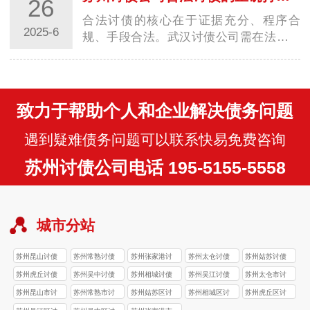
26
用信息公示系统查询 “老赖” 关联…
合法讨债的核心在于证据充分、程序合
2025-6
规、手段合法。武汉讨债公司需在法律框
架内灵活运用协商、调解、诉讼等手段，
同时关注政策变化，避免触碰法律红线。
建议债权人优先通过法律途径解决纠纷，
必要时委…
致力于帮助个人和企业解决债务问题
遇到疑难债务问题可以联系快易免费咨询
苏州讨债公司电话 195-5155-5558
城市分站
苏州昆山讨债
苏州常熟讨债
苏州张家港讨
苏州太仓讨债
苏州姑苏讨债
公司
公司
债公司
公司
公司
苏州虎丘讨债
苏州吴中讨债
苏州相城讨债
苏州吴江讨债
苏州太仓市讨
公司
公司
公司
公司
债公司
苏州昆山市讨
苏州常熟市讨
苏州姑苏区讨
苏州相城区讨
苏州虎丘区讨
债公司
债公司
债公司
债公司
债公司