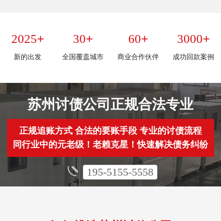
+
+
+
+
2025
30
60
3000
新的出发
全国覆盖城市
商业合作伙伴
成功回款案例
苏州讨债公司正规合法专业
正规追账方式 合法的要账手段 专业的讨债流程
同行业中的元老级！老赖克星！快速解决债务纠纷
195-5155-5558